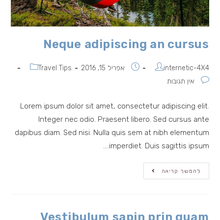
Neque adipiscing an cursus
מחבר:
פורסם:
קטגוריה:
internetic-4X4
אפריל 15, 2016
Travel Tips
תגובות:
אין תגובות
Lorem ipsum dolor sit amet, consectetur adipiscing elit.
Integer nec odio. Praesent libero. Sed cursus ante
dapibus diam. Sed nisi. Nulla quis sem at nibh elementum
imperdiet. Duis sagittis ipsum.…
Neque
להמשך קריאה
Adipiscing
An
Cursus
Vestibulum sapin prin quam