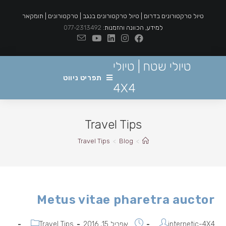
Ski
טיול טרקטורונים בדרום | טיול טרקטורונים בנגב | טרקטורונים | תומקאר
t
למידע, הכוונה והזמנות:
077-2313492
conten
טיולי שטח | טיולי
תפריט ניווט
4X4
Travel Tips
Travel Tips
>
Blog
>
Metus vitae pharetra auctor
מחבר:
פורסם:
קטגוריה:
internetic-4X4
אפריל 15, 2016
Travel Tips