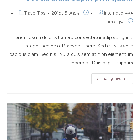
מחבר:
פורסם:
קטגוריה:
internetic-4X4
אפריל 15, 2016
Travel Tips
תגובות:
אין תגובות
Lorem ipsum dolor sit amet, consectetur adipiscing elit.
Integer nec odio. Praesent libero. Sed cursus ante
dapibus diam. Sed nisi. Nulla quis sem at nibh elementum
imperdiet. Duis sagittis ipsum.…
Vestibulum
להמשך קריאה
Sapin
Prin
Quam