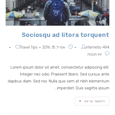
Sociosqu ad litora torquent
מחבר:
פורסם:
קטגוריה:
internetic-4X4
אפריל 15, 2016
Travel Tips
תגובות:
אין תגובות
Lorem ipsum dolor sit amet, consectetur adipiscing elit.
Integer nec odio. Praesent libero. Sed cursus ante
dapibus diam. Sed nisi. Nulla quis sem at nibh elementum
imperdiet. Duis sagittis ipsum.…
Sociosqu
להמשך קריאה
Ad
Litora
Torquent