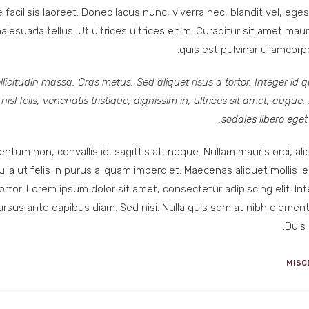
facilisis laoreet. Donec lacus nunc, viverra nec, blandit vel, ege
lesuada tellus. Ut ultrices ultrices enim. Curabitur sit amet mauri
quis est pulvinar ullamcorper.
ollicitudin massa. Cras metus. Sed aliquet risus a tortor. Integer id
isl felis, venenatis tristique, dignissim in, ultrices sit amet, augue.
sodales libero eget
ntum non, convallis id, sagittis at, neque. Nullam mauris orci, aliq
. Nulla ut felis in purus aliquam imperdiet. Maecenas aliquet mollis 
rtor. Lorem ipsum dolor sit amet, consectetur adipiscing elit. In
ursus ante dapibus diam. Sed nisi. Nulla quis sem at nibh elemen
Duis 
MISC