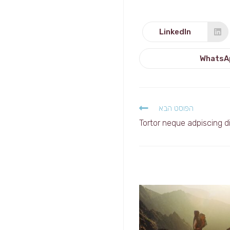
LinkedIn
Opens
in
a
new
WhatsA
Open
window
i
ne
windo
הפוסט הבא
Tortor neque adpiscing 