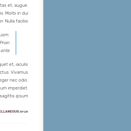
stas et, augue.
s. Morbi in dui
 Nulla facilisi.
 quam.
 Proin
 ante.
uet et, iaculis
lectus. Vivamus
teger nec odio.
tum imperdiet.
sagittis ipsum.
תגיות:
ELLANEOUS