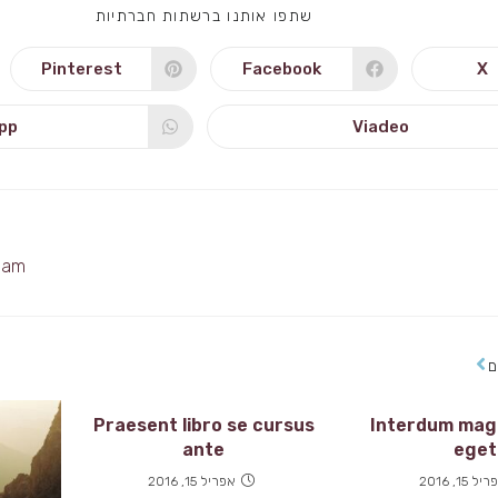
SHARE
שתפו אותנו ברשתות חברתיות
THIS
CONTENT
Pinterest
Facebook
X
Opens
Opens
Open
in
in
a
a
new
new
ne
pp
Viadeo
s
Opens
window
window
windo
n
in
a
a
w
new
w
window
diam
ם
Praesent libro se cursus
Interdum mag
ante
eget
ל 15, 2016
אפריל 15, 2016