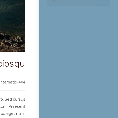
search
ociosqu
מחבר:
internetic-4X4
ro. Sed cursus
psum. Praesent
cu eget nulla.