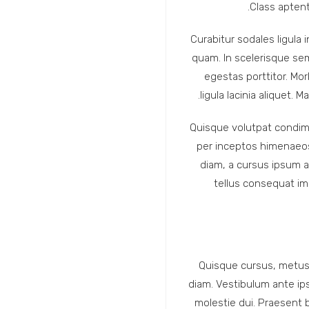
Class aptent
Curabitur sodales ligula 
quam. In scelerisque sem 
egestas porttitor. Morb
ligula lacinia aliquet.
Quisque volutpat condime
per inceptos himenaeos.
diam, a cursus ipsum ant
tellus consequat im
Quisque cursus, metus
diam. Vestibulum ante ipsu
molestie dui. Praesent 