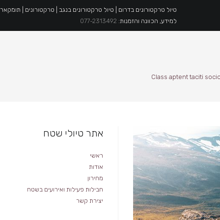
טיול טרקטורונים בדרום | טיול טרקטורונים בנגב | טרקטורונים | תומקאר
למידע, הכוונה והזמנות:
077-2313492
Class aptent taciti soc
אתר טיולי שטח
ראשי
אודות
מחירון
חבילות פעילות ואירועים בשטח
יצירת קשר