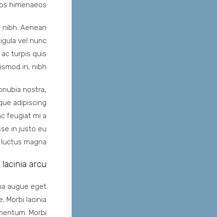
tos himenaeos.
ue nibh. Aenean
ligula vel nunc
 ac turpis quis
ismod in, nibh.
onubia nostra,
que adipiscing
nc feugiat mi a
se in justo eu
 luctus magna.
lacinia arcu
na augue eget
; Morbi lacinia
ementum. Morbi