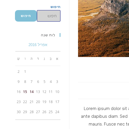
חיפוש
חיפוש
לוח שנה
אפריל 2016
א
ב
ג
ד
ה
ו
ש
2
1
9
8
7
6
5
4
3
16
15
14
13
12
11
10
23
22
21
20
19
18
17
Lorem ipsum dolor sit 
30
29
28
27
26
25
24
ante dapibus diam. Sed 
mauris. Fusce nec te