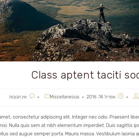
Class aptent taciti s
פורסם:
קטגוריה:
תגובות:
אפריל 14, 2016
Miscellaneous
אין תגובות
amet, consectetur adipiscing elit. Integer nec odio. Praesent libe
nisi. Nulla quis sem at nibh elementum imperdiet. Duis sagittis i
llus sed augue semper porta. Mauris massa. Vestibulum lacinia ar