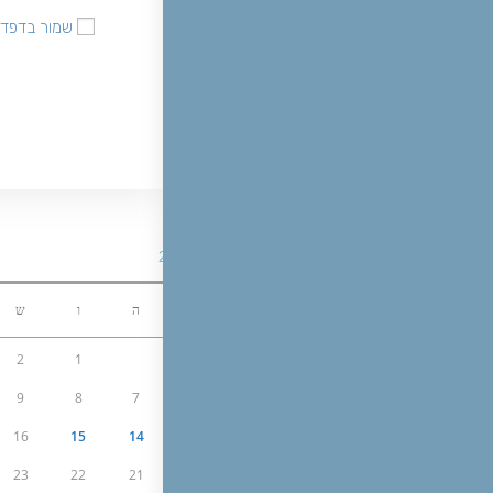
השם
שמור בדפדפ
שלך
או
שם
משתמש
כדי
להגיב
אפריל 2016
א
ב
ג
ד
ה
ו
ש
2
1
9
8
7
6
5
4
3
16
15
14
13
12
11
10
23
22
21
20
19
18
17