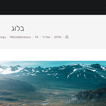
בלוג
>
2016
>
אפריל
>
14
>
Miscellaneous
>
iosqu