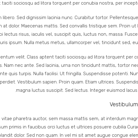
 taciti sociosqu ad litora torquent per conubia nostra, per incep
in libero. Sed dignissim lacinia nunc. Curabitur tortor. Pellentesq
at dolor. Maecenas mattis. Sed convallis tristique sem. Proin ut 
i lectus risus, iaculis vel, suscipit quis, luctus non, massa. Fusce
 Mauris ipsum. Nulla metus metus, ullamcorper vel, tincidunt sed, eu
ntum velit. Class aptent taciti sociosqu ad litora torquent per c
 Nam nec ante. Sed lacinia, urna non tincidunt mattis, tortor ne
e quis turpis. Nulla facilisi. Ut fringilla. Suspendisse potenti. Nu
perdiet. Vestibulum sapien. Proin quam. Etiam ultrices. Suspendis
magna luctus suscipit. Sed lectus. Integer euismod lacus
Vestibulum 
 vitae pharetra auctor, sem massa mattis sem, at interdum mag
m primis in faucibus orci luctus et ultrices posuere cubilia Curae
blandit dolor. Sed non quam. In vel mi sit amet augue congue el