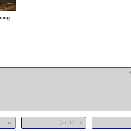
cing
הזן
הזן
את
את