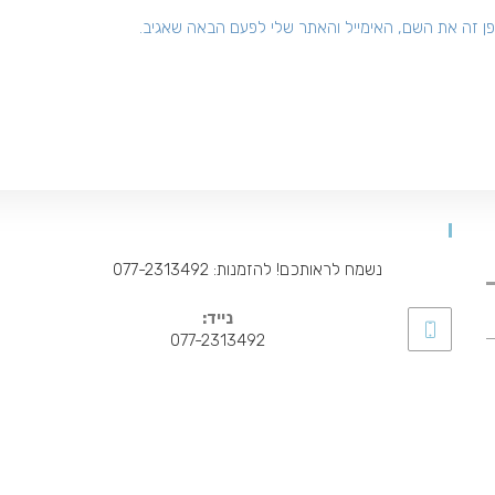
כתובת
כתובת
ן זה את השם, האימייל והאתר שלי לפעם הבאה שאגיב.
דואר
אתר
האלקטרוני
האינטרנט
שלך
שלך
כדי
(אופציונלי)
להגיב
להזמנות ויצירת קשר
נשמח לראותכם! להזמנות: 077-2313492
נייד:
077-2313492