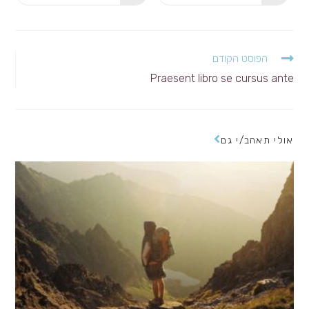
in
in
a
a
new
new
window
window
לקרוא
הפוסט הקודם
מאמרים
Praesent libro se cursus ante
נוספים
אולי תאהב/י גם