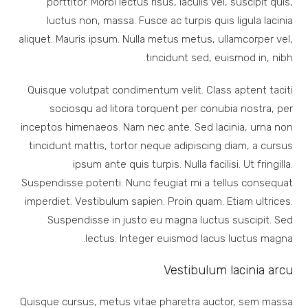
porttitor. Morbi lectus risus, iaculis vel, suscipit quis,
luctus non, massa. Fusce ac turpis quis ligula lacinia
aliquet. Mauris ipsum. Nulla metus metus, ullamcorper vel,
tincidunt sed, euismod in, nibh.
Quisque volutpat condimentum velit. Class aptent taciti
sociosqu ad litora torquent per conubia nostra, per
inceptos himenaeos. Nam nec ante. Sed lacinia, urna non
tincidunt mattis, tortor neque adipiscing diam, a cursus
ipsum ante quis turpis. Nulla facilisi. Ut fringilla.
Suspendisse potenti. Nunc feugiat mi a tellus consequat
imperdiet. Vestibulum sapien. Proin quam. Etiam ultrices.
Suspendisse in justo eu magna luctus suscipit. Sed
lectus. Integer euismod lacus luctus magna.
Vestibulum lacinia arcu
Quisque cursus, metus vitae pharetra auctor, sem massa