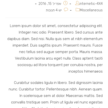
מחבר:
פורסם:
internetic-4X4
אפריל 15, 2016
קטגוריה:
תגובות:
Miscellaneous
יש 4 תגובות
Lorem ipsum dolor sit amet, consectetur adipiscing elit.
Integer nec odio. Praesent libero. Sed cursus ante
dapibus diam. Sed nisi. Nulla quis sem at nibh elementum
imperdiet. Duis sagittis ipsum. Praesent mauris. Fusce
nec tellus sed augue semper porta. Mauris massa.
Vestibulum lacinia arcu eget nulla. Class aptent taciti
sociosqu ad litora torquent per conubia nostra, per
inceptos himenaeos.
Curabitur sodales ligula in libero. Sed dignissim lacinia
nunc. Curabitur tortor. Pellentesque nibh. Aenean quam.
In scelerisque sem at dolor. Maecenas mattis. Sed
convallis tristique sem. Proin ut ligula vel nunc egestas