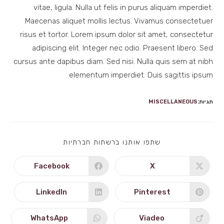
vitae, ligula. Nulla ut felis in purus aliquam imperdiet.
Maecenas aliquet mollis lectus. Vivamus consectetuer
risus et tortor. Lorem ipsum dolor sit amet, consectetur
adipiscing elit. Integer nec odio. Praesent libero. Sed
cursus ante dapibus diam. Sed nisi. Nulla quis sem at nibh
elementum imperdiet. Duis sagittis ipsum.
תגיות:
MISCELLANEOUS
SHARE
שתפו אותנו ברשתות חברתיות
THIS
CONTENT
Facebook
X
Opens
Opens
in
in
a
a
new
new
LinkedIn
Pinterest
Opens
Opens
window
window
in
in
a
a
new
new
WhatsApp
Viadeo
Opens
Opens
window
window