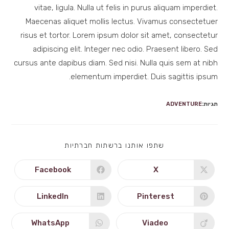
vitae, ligula. Nulla ut felis in purus aliquam imperdiet.
Maecenas aliquet mollis lectus. Vivamus consectetuer
risus et tortor. Lorem ipsum dolor sit amet, consectetur
adipiscing elit. Integer nec odio. Praesent libero. Sed
cursus ante dapibus diam. Sed nisi. Nulla quis sem at nibh
elementum imperdiet. Duis sagittis ipsum.
תגיות:
ADVENTURE
SHARE
שתפו אותנו ברשתות חברתיות
THIS
CONTENT
Facebook
X
Opens
Opens
in
in
a
a
new
new
LinkedIn
Pinterest
Opens
Opens
window
window
in
in
a
a
new
new
WhatsApp
Viadeo
Opens
Opens
window
window