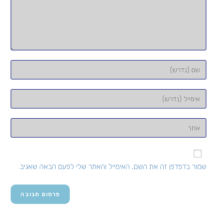
הזן
את
השם
הזן
שלך
את
או
כתובת
הזן
שם
דואר
את
משתמש
האלקטרוני
כתובת
כדי
שלך
אתר
להגיב
שמור בדפדפן זה את השם, האימייל והאתר שלי לפעם הבאה שאגיב.
כדי
האינטרנט
להגיב
שלך
(אופציונלי)