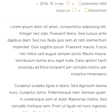
מחבר:
פורסם:
internetic-4X4
אפריל 15, 2016
קטגוריה:
תגובות:
Adventure
אין תגובות
Lorem ipsum dolor sit amet, consectetur adipiscing elit.
Integer nec odio. Praesent libero. Sed cursus ante
dapibus diam. Sed nisi. Nulla quis sem at nibh elementum
imperdiet. Duis sagittis ipsum. Praesent mauris. Fusce
nec tellus sed augue semper porta. Mauris massa.
Vestibulum lacinia arcu eget nulla. Class aptent taciti
sociosqu ad litora torquent per conubia nostra, per
inceptos himenaeos.
Curabitur sodales ligula in libero. Sed dignissim lacinia
nunc. Curabitur tortor. Pellentesque nibh. Aenean quam.
In scelerisque sem at dolor. Maecenas mattis. Sed
convallis tristique sem. Proin ut ligula vel nunc egestas