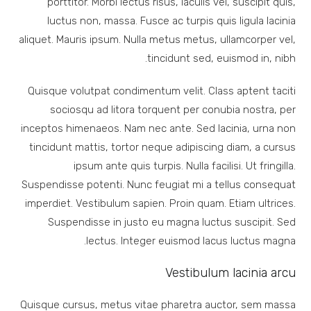
porttitor. Morbi lectus risus, iaculis vel, suscipit quis,
luctus non, massa. Fusce ac turpis quis ligula lacinia
aliquet. Mauris ipsum. Nulla metus metus, ullamcorper vel,
tincidunt sed, euismod in, nibh.
Quisque volutpat condimentum velit. Class aptent taciti
sociosqu ad litora torquent per conubia nostra, per
inceptos himenaeos. Nam nec ante. Sed lacinia, urna non
tincidunt mattis, tortor neque adipiscing diam, a cursus
ipsum ante quis turpis. Nulla facilisi. Ut fringilla.
Suspendisse potenti. Nunc feugiat mi a tellus consequat
imperdiet. Vestibulum sapien. Proin quam. Etiam ultrices.
Suspendisse in justo eu magna luctus suscipit. Sed
lectus. Integer euismod lacus luctus magna.
Vestibulum lacinia arcu
Quisque cursus, metus vitae pharetra auctor, sem massa