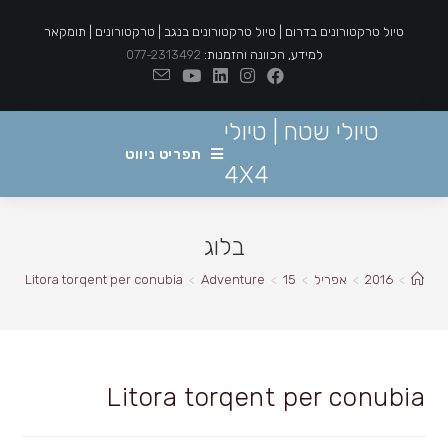
Ski
טיול טרקטורונים בדרום | טיול טרקטורונים בנגב | טרקטורונים | תומקאר
t
למידע, הכוונה והזמנות:
077-2313492
conten
טיולי שטח | טיולי
תפריט ניווט
4X4
בלוג
>
2016
>
אפריל
>
15
>
Adventure
>
Litora torqent per conubia
Litora torqent per conubia