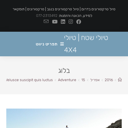
Ski
טיול טרקטורונים בדרום | טיול טרקטורונים בנגב | טרקטורונים | תומקאר
t
למידע, הכוונה והזמנות:
077-2313492
conten
טיולי שטח | טיולי
תפריט ניווט
4X4
בלוג
>
2016
>
אפריל
>
15
>
Adventure
>
Velusce suscipit quis luctus