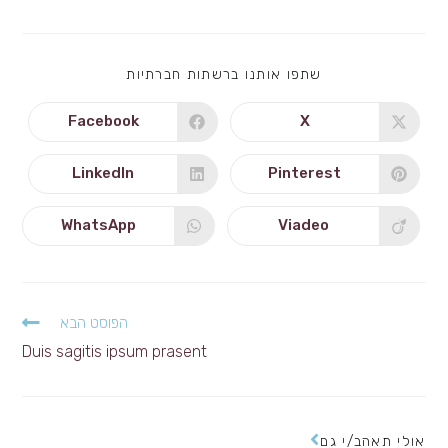
SHARE
שתפו אותנו ברשתות חברתיות
THIS
CONTENT
Facebook
X
Opens
Opens
in
in
a
a
new
new
LinkedIn
Pinterest
Opens
Opens
window
window
in
in
a
a
new
new
WhatsApp
Viadeo
Opens
Opens
window
window
in
in
a
a
new
new
window
window
לקרוא
הפוסט הבא
מאמרים
Duis sagitis ipsum prasent
נוספים
אולי תאהב/י גם