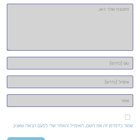
להגיב
הזן
את
השם
הזן
שלך
את
או
כתובת
הזן
שם
דואר
את
משתמש
האלקטרוני
כתובת
כדי
שלך
אתר
להגיב
שמור בדפדפן זה את השם, האימייל והאתר שלי לפעם הבאה שאגיב.
כדי
האינטרנט
להגיב
שלך