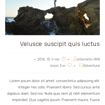
Velusce suscipit quis luctus
מחבר:
פורסם:
internetic-4X4
אפריל 15, 2016
קטגוריה:
תגובות:
Adventure
יש 3 תגובות
Lorem ipsum dolor sit amet, consectetur adipiscing elit.
Integer nec odio. Praesent libero. Sed cursus ante
dapibus diam. Sed nisi. Nulla quis sem at nibh elementum
imperdiet. Duis sagittis ipsum. Praesent mauris. Fusce